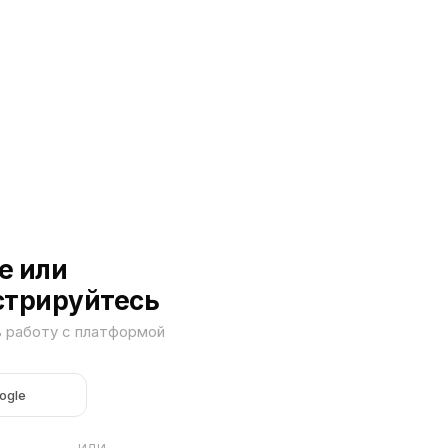
е или
стрируйтесь
ь работу с платформой
ogle