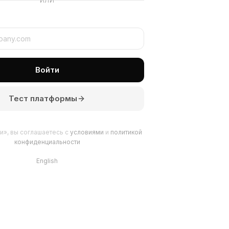
ИЛИ
Войти
Тест платформы
и», вы соглашаетесь с
условиями
и
политикой
конфиденциальности
English